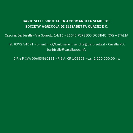
BARBISELLE SOCIETA' IN ACCOMANDITA SEMPLICE
SOCIETA' AGRICOLA DI ELISABETTA QUAINI E C.
Cascina Barbiselle - Via Solarolo, 14/16 - 26043 PERSICO DOSIMO (CR) – ITALIA
Tel. 0372.54071 - E-mail
info@barbiselle.it
vendite@barbiselle.it
- Casella PEC
barbiselle@casellapec.info
C.F. e P. IVA 00683860191 - R.E.A. CR 105503 - c.s. 2.200.000,00 i.v.