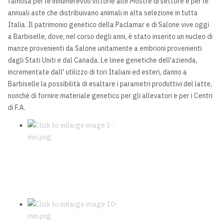
famosa per le innumerevoli vittorie alle Mostre di settore e per le
annuali aste che distribuivano animali in alta selezione in tutta
Italia. Il patrimonio genetico della Paclamar e di Salone vive oggi
a Barbiselle, dove, nel corso degli anni, è stato inserito un nucleo di
manze provenienti da Salone unitamente a embrioni provenienti
dagli Stati Uniti e dal Canada. Le linee genetiche dell'azienda,
incrementate dall' utilizzo di tori Italiani ed esteri, danno a
Barbiselle la possibilità di esaltare i parametri produttivi del latte,
nonchè di fornire materiale genetico per gli allevatori e per i Centri
di F.A.