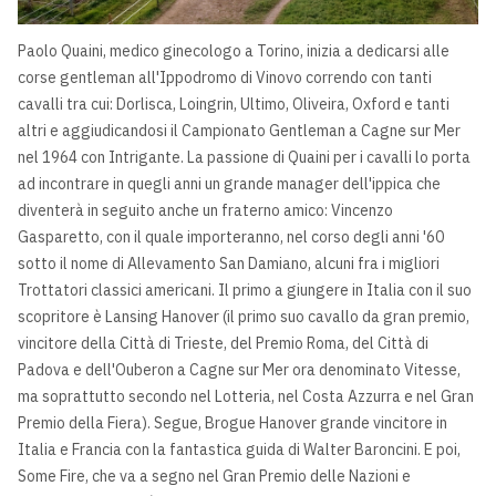
Paolo Quaini, medico ginecologo a Torino, inizia a dedicarsi alle
corse gentleman all'Ippodromo di Vinovo correndo con tanti
cavalli tra cui: Dorlisca, Loingrin, Ultimo, Oliveira, Oxford e tanti
altri e aggiudicandosi il Campionato Gentleman a Cagne sur Mer
nel 1964 con Intrigante. La passione di Quaini per i cavalli lo porta
ad incontrare in quegli anni un grande manager dell'ippica che
diventerà in seguito anche un fraterno amico: Vincenzo
Gasparetto, con il quale importeranno, nel corso degli anni '60
sotto il nome di Allevamento San Damiano, alcuni fra i migliori
Trottatori classici americani. Il primo a giungere in Italia con il suo
scopritore è Lansing Hanover (il primo suo cavallo da gran premio,
vincitore della Città di Trieste, del Premio Roma, del Città di
Padova e dell'Ouberon a Cagne sur Mer ora denominato Vitesse,
ma soprattutto secondo nel Lotteria, nel Costa Azzurra e nel Gran
Premio della Fiera). Segue, Brogue Hanover grande vincitore in
Italia e Francia con la fantastica guida di Walter Baroncini. E poi,
Some Fire, che va a segno nel Gran Premio delle Nazioni e