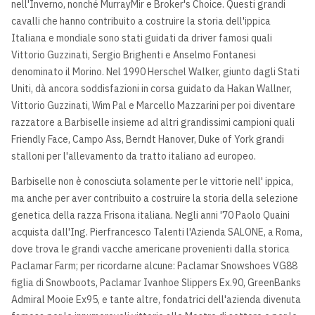
nell'Inverno, nonché MurrayMir e Broker's Choice. Questi grandi
cavalli che hanno contribuito a costruire la storia dell'ippica
Italiana e mondiale sono stati guidati da driver famosi quali
Vittorio Guzzinati, Sergio Brighenti e Anselmo Fontanesi
denominato il Morino. Nel 1990 Herschel Walker, giunto dagli Stati
Uniti, dà ancora soddisfazioni in corsa guidato da Hakan Wallner,
Vittorio Guzzinati, Wim Pal e Marcello Mazzarini per poi diventare
razzatore a Barbiselle insieme ad altri grandissimi campioni quali
Friendly Face, Campo Ass, Berndt Hanover, Duke of York grandi
stalloni per l'allevamento da tratto italiano ad europeo.
Barbiselle non è conosciuta solamente per le vittorie nell' ippica,
ma anche per aver contribuito a costruire la storia della selezione
genetica della razza Frisona italiana. Negli anni '70 Paolo Quaini
acquista dall'Ing. Pierfrancesco Talenti l'Azienda SALONE, a Roma,
dove trova le grandi vacche americane provenienti dalla storica
Paclamar Farm; per ricordarne alcune: Paclamar Snowshoes VG88
figlia di Snowboots, Paclamar Ivanhoe Slippers Ex.90, GreenBanks
Admiral Mooie Ex95, e tante altre, fondatrici dell'azienda divenuta