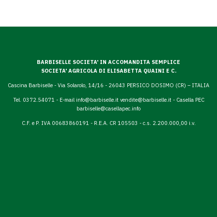
BARBISELLE SOCIETA' IN ACCOMANDITA SEMPLICE
SOCIETA' AGRICOLA DI ELISABETTA QUAINI E C.
Cascina Barbiselle - Via Solarolo, 14/16 - 26043 PERSICO DOSIMO (CR) – ITALIA
Tel. 0372.54071 - E-mail
info@barbiselle.it
vendite@barbiselle.it
- Casella PEC
barbiselle@casellapec.info
C.F. e P. IVA 00683860191 - R.E.A. CR 105503 - c.s. 2.200.000,00 i.v.