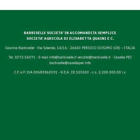
BARBISELLE SOCIETA' IN ACCOMANDITA SEMPLICE
SOCIETA' AGRICOLA DI ELISABETTA QUAINI E C.
Cascina Barbiselle - Via Solarolo, 14/16 - 26043 PERSICO DOSIMO (CR) – ITALIA
Tel. 0372.54071 - E-mail
info@barbiselle.it
vendite@barbiselle.it
- Casella PEC
barbiselle@casellapec.info
C.F. e P. IVA 00683860191 - R.E.A. CR 105503 - c.s. 2.200.000,00 i.v.